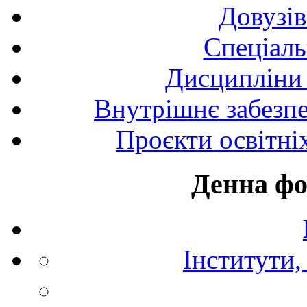
Довузів
Спецiаль
Дисципліни 
Внутрішнє забезпе
Проєкти освітні
Денна фо
Інститути,