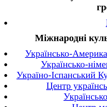
гр
Міжнародні куль
Українсько-Америка
Українсько-німе
Україно-Іспанський К
Центр українсь
Українськ