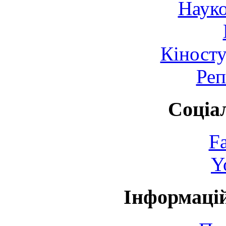
Науко
Кіносту
Реп
Соціа
F
Y
Інформаці