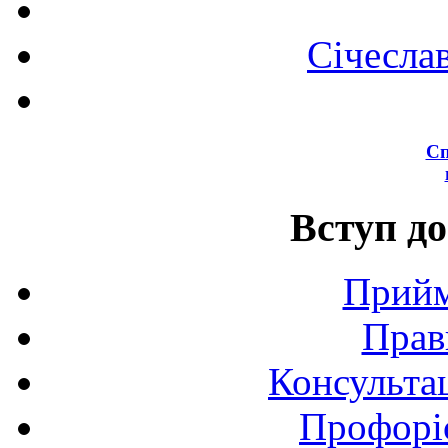
Січесла
Сп
Вступ до
Прийм
Прав
Консультац
Профоріє