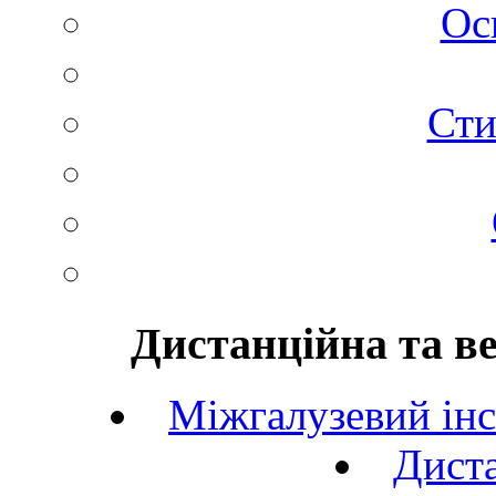
Ос
Сти
Дистанційна та в
Міжгалузевий інс
Диста