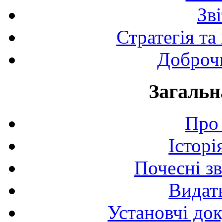
Зв
Стратегія та
Доброчи
Загальн
Про 
Історі
Почесні з
Видат
Установчі до