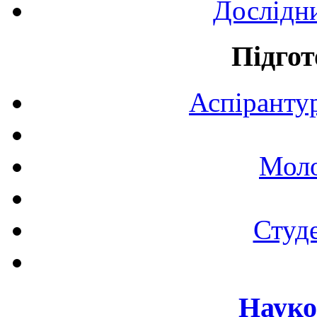
Дослідн
Підгот
Аспірантур
Моло
Студе
Науко