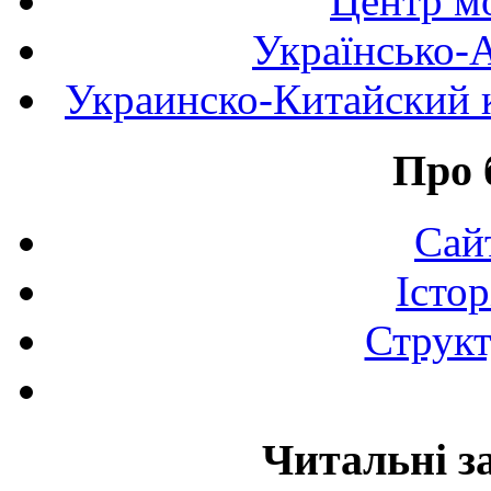
Центр мо
Українсько-
Украинско-Китайский к
Про 
Сай
Істор
Структ
Читальні з