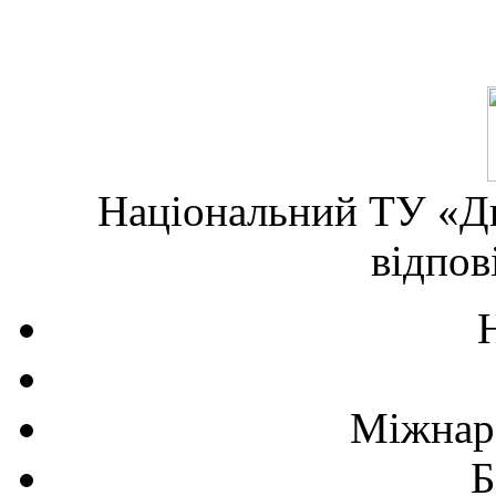
Національний ТУ «Дн
відпов
Міжнаро
Б