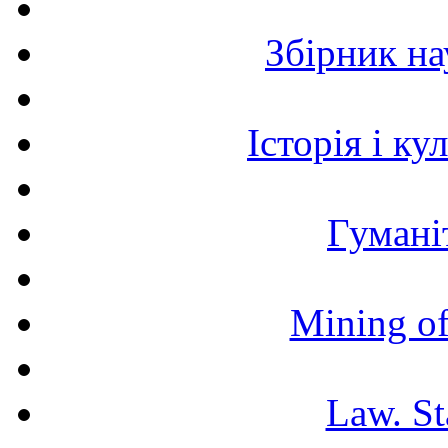
Збірник н
Історія і к
Гумані
Mining of
Law. St