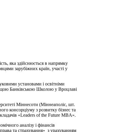
сть, яка здійснюється в напрямку
вцями зарубіжних країн, участі у
уковими установами і освітніми
 Вищою Банківською Школою у Вроцлаві
рситеті Міннесоти (Міннеаполіс, шт.
ого консорціуму з розвитку бізнес та
ладачів «Leaders of the Future MBA».
мічного аналізу і фінансів
права та страхування» з урахуванням