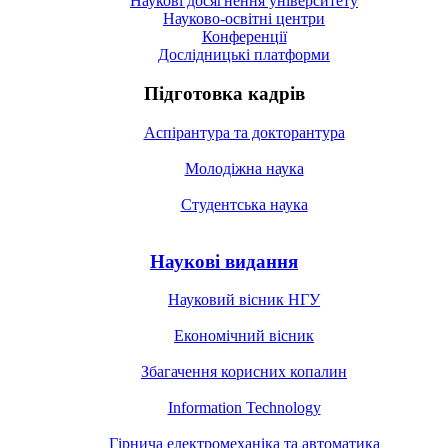
Наукові досягнення університету
Науково-освітні центри
Конференції
Дослідницькі платформи
Підготовка кадрів
Аспірантура та докторантура
Молодіжна наука
Студентська наука
Наукові видання
Науковий вісник НГУ
Економічний вісник
Збагачення корисних копалин
Information Technology
Гірнича електромеханіка та автоматика