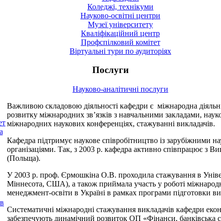
Коледжі, технікуми
Науково-освітні центри
Музеї університету
Кваліфікаційний центр
Профспілковий комітет
Віртуальні тури по аудиторіях
Послуги
Науково-аналітичні послуги
Важливою складовою діяльності кафедри є міжнародна діяльні
розвитку міжнародних зв’язків з навчальними закладами, науко
ет
міжнародних наукових конференціях, стажуванні викладачів.
а
Кафедра підтримує наукове співробітництво із зарубіжними на
організаціями. Так, з 2003 р. кафедра активно співпрацює з
(Польща).
У 2003 р. проф. Єрмошкіна О.В. проходила стажування в Уніве
Міннесота, США), а також приймала участь у роботі міжнародн
менеджмент-освіти в Україні в рамках програми підготовки вик
ів
Систематичні міжнародні стажування викладачів кафедри еконо
забезпечують динамічний розвиток ОП «Фінанси, банківська с