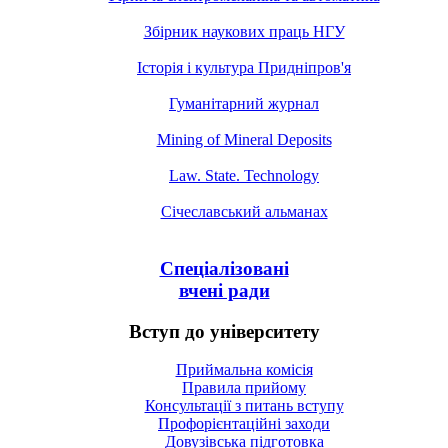
Збірник наукових праць НГУ
Історія і культура Придніпров'я
Гуманітарний журнал
Mining of Mineral Deposits
Law. State. Technology
Січеславський альманах
Спеціалізовані
вчені ради
Вступ до університету
Приймальна комісія
Правила прийому
Консультації з питань вступу
Профорієнтаційні заходи
Довузівська підготовка