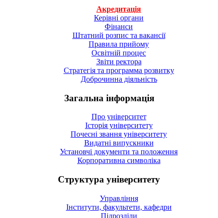
Акредитація
Керівні органи
Фінанси
Штатний розпис та вакансії
Правила прийому
Освітній процес
Звіти ректора
Стратегія та программа розвитку
Доброчинна діяльність
Загальна інформація
Про університет
Історія університету
Почесні звання університету
Видатні випускники
Установчі документи та положення
Корпоративна символiка
Структура університету
Управління
Інститути, факультети, кафедри
Підрозділи