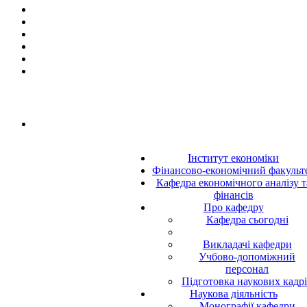
Інститут економіки
Фінансово-економічний факульт
Кафедра економічного аналізу т
фінансів
Про кафедру
Кафедра сьогодні
Викладачі кафедри
Учбово-допоміжний
персонал
Підготовка наукових кадр
Наукова діяльність
Монографії кафедри