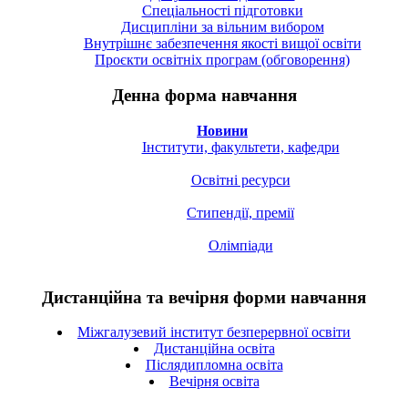
Спецiальностi підготовки
Дисципліни за вільним вибором
Внутрішнє забезпечення якості вищої освіти
Проєкти освітніх програм (обговорення)
Денна форма навчання
Новини
Інститути, факультети, кафедри
Освітні ресурси
Стипендії, премії
Олімпіади
Дистанційна та вечірня форми навчання
Міжгалузевий інститут безперервної освіти
Дистанційна освіта
Післядипломна освіта
Вечірня освіта