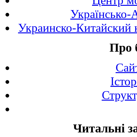
Центр мо
Українсько-
Украинско-Китайский к
Про 
Сай
Істор
Структ
Читальні з