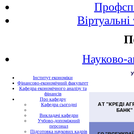
Профспі
Віртуальні
П
Науково-а
У
Інститут економіки
Фінансово-економічний факультет
Кафедра економічного аналізу та
фінансів
Про кафедру
АТ "КРЕДІ АГ
Кафедра сьогодні
БАНК"
Викладачі кафедри
Учбово-допоміжний
персонал
Підготовка наукових кадрів