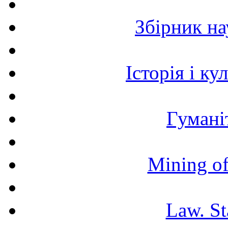
Збірник н
Історія і к
Гумані
Mining of
Law. St