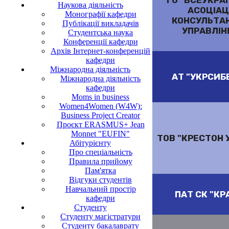
ГО "ВСЕУКРА
Наукова діяльність
АСОЦІАЦ
Монографії кафедри
КОНСУЛЬТАН
Публікації викладачів
УПРАВЛІН
Студентська наука
Конференції кафедри
Архів Інтернет-конференцій
кафедри
Міжнародна діяльність
АТ "УКРСИБ
Міжнародна діяльність
кафедри
Moms in business
Women4Women (W4W):
Business Project Creator
Проєкт ERASMUS+ Jean
Monnet "EUFIN"
ТОВ "КРЕСТОН 
Абітурієнту
Про спеціальність
Правила прийому
Пам'ятка
Відгуки студентів
Навчальний простір
ПАТ СК "КР
кафедри
Студенту
Cтуденту магістратури
Студенту бакалаврату