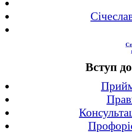
Січесла
Сп
Вступ до
Прийм
Прав
Консультац
Профоріє