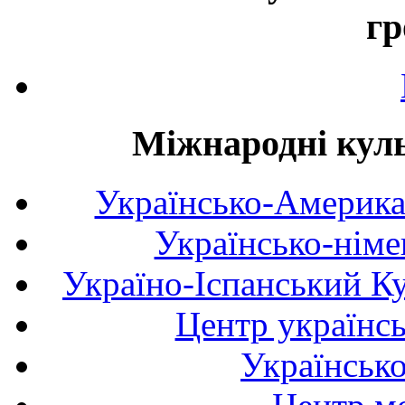
гр
Міжнародні куль
Українсько-Америка
Українсько-німе
Україно-Іспанський К
Центр українсь
Українськ