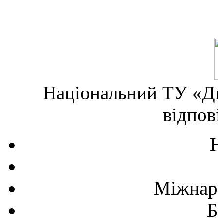
Національний ТУ «Дн
відпов
Міжнаро
Б