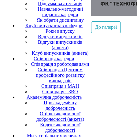
ФК "ТЕХНОФ
Підсумкова атестація
Навчально-методичні
видання кафедри
Як обрати дисципліну
Клуб випускників кафедри
До галереї
Роки випуску
Відгуки випускників
Відгуки випускників
(анкета)
Клуб випускників (анкета)
Співпраця кафедри
Співпраця з роботодавцями
Співпраця з Центром
професійного розвитку
викладачів
Співпраця з МАН
Співпраця з ЗВО
Академічна доброчесність
Про академічну
доброчесність
Оцінка академічної
доброчесності (анкета)
Кодекс академічної
доброчесності
Ми у соціальних мережах