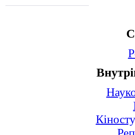
С
Р
Внутрі
Науко
Кіносту
Реп