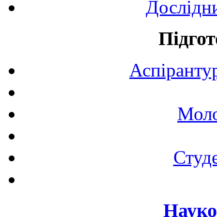
Дослідн
Підгот
Аспірантур
Моло
Студе
Науко