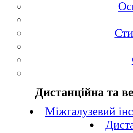
Ос
Сти
Дистанційна та в
Міжгалузевий інс
Диста