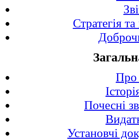
Зв
Стратегія та
Доброчи
Загальн
Про 
Історі
Почесні з
Видат
Установчі до