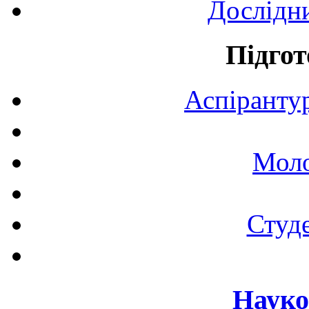
Дослідн
Підгот
Аспірантур
Моло
Студе
Науко