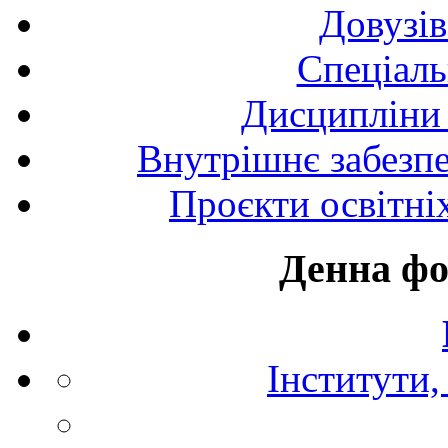
Довузів
Спецiаль
Дисципліни 
Внутрішнє забезпе
Проєкти освітні
Денна фо
Інститути,