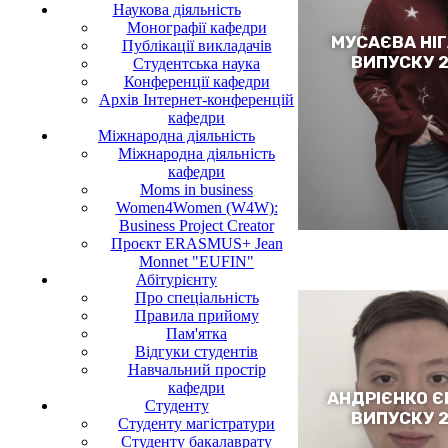
Наукова діяльність
Монографії кафедри
МУСАЄВА НІГ
Публікації викладачів
ВИПУСКУ 
Студентська наука
Конференції кафедри
Архів Інтернет-конференцій
кафедри
Міжнародна діяльність
Міжнародна діяльність
кафедри
Moms in business
Women4Women (W4W):
Business Project Creator
Проєкт ERASMUS+ Jean
Monnet "EUFIN"
Абітурієнту
Про спеціальність
Правила прийому
Пам'ятка
Відгуки студентів
Навчальний простір
кафедри
АНДРІЄНКО Є
Студенту
ВИПУСКУ 
Cтуденту магістратури
Студенту бакалаврату