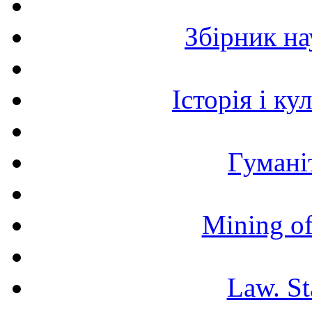
Збірник н
Історія і к
Гумані
Mining of
Law. St