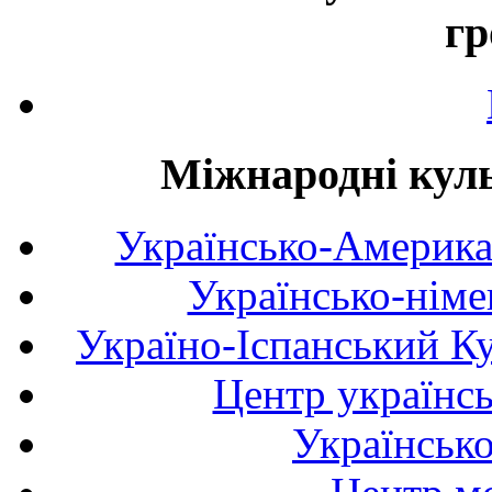
гр
Міжнародні куль
Українсько-Америка
Українсько-німе
Україно-Іспанський К
Центр українсь
Українськ