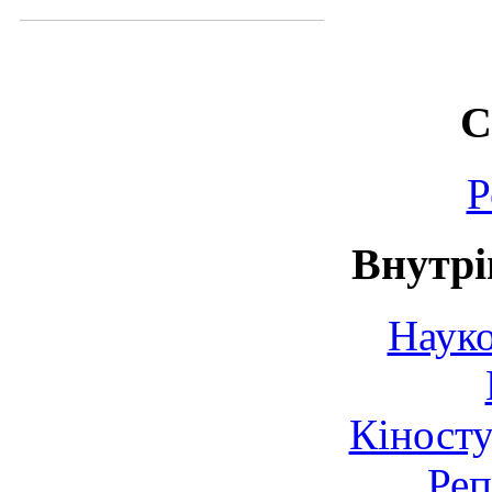
С
Р
Внутрі
Науко
Кіносту
Реп