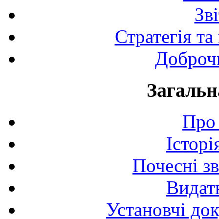
Зв
Стратегія та
Доброчи
Загальн
Про 
Історі
Почесні з
Видат
Установчі до