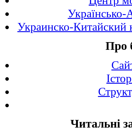
Центр мо
Українсько-
Украинско-Китайский к
Про 
Сай
Істор
Структ
Читальні з