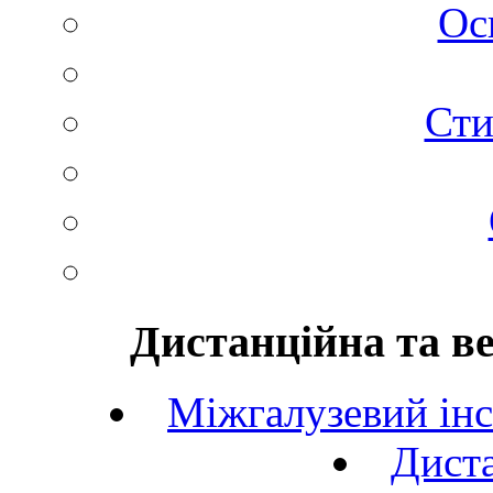
Ос
Сти
Дистанційна та в
Міжгалузевий інс
Диста