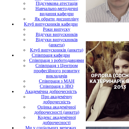
Підсумкова атестація
Навчально-методичні
видання кафедри
Як обрати дисципліну
Клуб випускників кафедри
Роки випуску
Відгуки випускників
Відгуки випускників
(анкета)
Клуб випускників (анкета)
Співпраця кафедри
Співпраця з роботодавцями
Співпраця з Центром
професійного розвитку
ОРЛОВА (СОС
викладачів
КАТЕРИНАРІК 
Співпраця з МАН
Співпраця з ЗВО
2013
Академічна доброчесність
Про академічну
доброчесність
Оцінка академічної
доброчесності (анкета)
Кодекс академічної
доброчесності
Ми у соціальних мережах