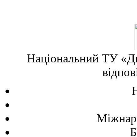
Національний ТУ «Дн
відпов
Міжнаро
Б