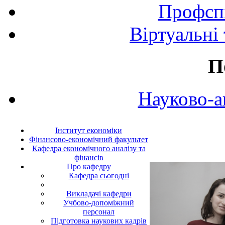
Профспі
Віртуальні
П
Науково-а
Інститут економіки
Фінансово-економічний факультет
Кафедра економічного аналізу та
фінансів
Про кафедру
Кафедра сьогодні
Викладачі кафедри
Учбово-допоміжний
персонал
Підготовка наукових кадрів