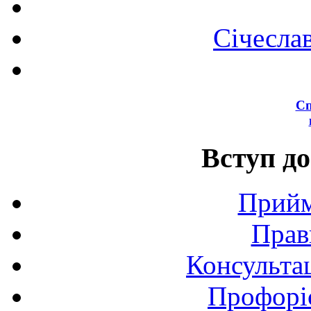
Січесла
Сп
Вступ до
Прийм
Прав
Консультац
Профоріє