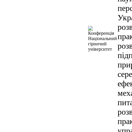
пер
Укр
роз
пра
роз
під
при
сер
ефе
мех
пит
роз
пра
упр