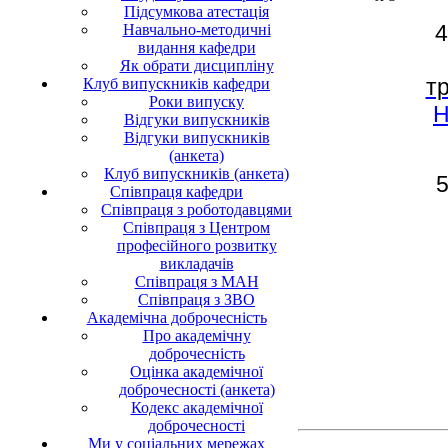
Підсумкова атестація
4
Навчально-методичні
видання кафедри
Як обрати дисципліну
т
Клуб випускників кафедри
Роки випуску
Н
Відгуки випускників
Відгуки випускників
(анкета)
Клуб випускників (анкета)
5
Співпраця кафедри
Співпраця з роботодавцями
Співпраця з Центром
професійного розвитку
викладачів
Співпраця з МАН
Співпраця з ЗВО
Академічна доброчесність
Про академічну
доброчесність
Оцінка академічної
доброчесності (анкета)
Кодекс академічної
доброчесності
Ми у соціальних мережах