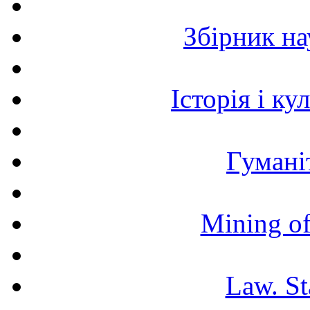
Збірник н
Історія і к
Гумані
Mining of
Law. St