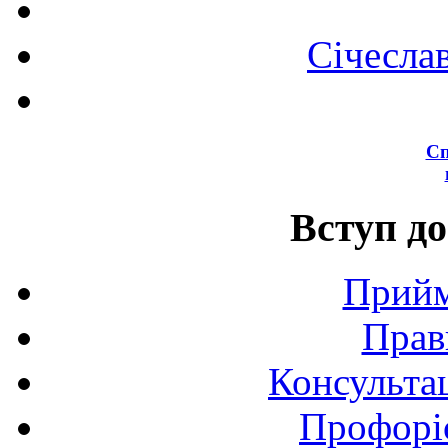
Січесла
Сп
Вступ до
Прийм
Прав
Консультац
Профоріє