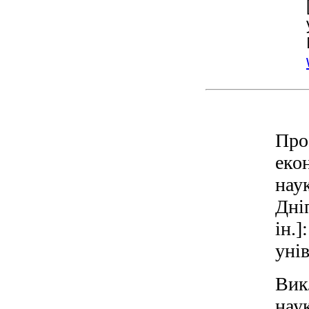
Про
еко
нау
Дні
ін.
унів
Вик
нау