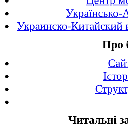
Центр мо
Українсько-
Украинско-Китайский к
Про 
Сай
Істор
Структ
Читальні з