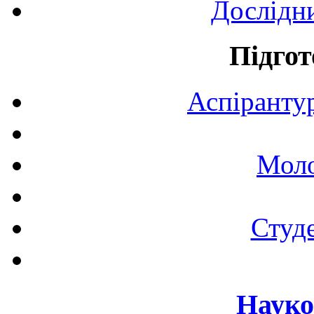
Дослідн
Підгот
Аспірантур
Моло
Студе
Науко