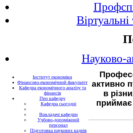
Профспі
Віртуальні
П
Науково-а
Профес
Інститут економіки
активно п
Фінансово-економічний факультет
Кафедра економічного аналізу та
в різн
фінансів
Про кафедру
приймає 
Кафедра сьогодні
Викладачі кафедри
Учбово-допоміжний
персонал
Підготовка наукових кадрів