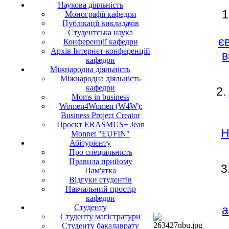
Наукова діяльність
1
Монографії кафедри
Публікації викладачів
Студентська наука
є
Конференції кафедри
Архів Інтернет-конференцій
в
кафедри
Міжнародна діяльність
Міжнародна діяльність
кафедри
2.
Moms in business
Women4Women (W4W):
Business Project Creator
Проєкт ERASMUS+ Jean
Н
Monnet "EUFIN"
Абітурієнту
Про спеціальність
Правила прийому
3
Пам'ятка
Відгуки студентів
Навчальний простір
кафедри
Студенту
а
Cтуденту магістратури
Студенту бакалаврату