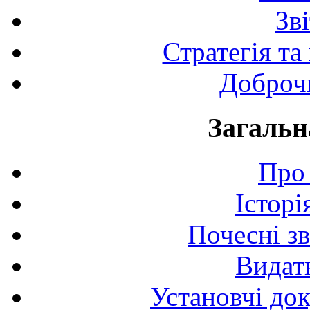
Зв
Стратегія та
Доброчи
Загальн
Про 
Історі
Почесні з
Видат
Установчі до