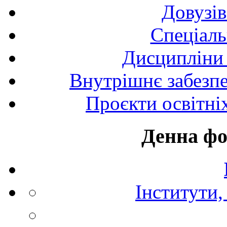
Довузів
Спецiаль
Дисципліни 
Внутрішнє забезпе
Проєкти освітні
Денна фо
Інститути,