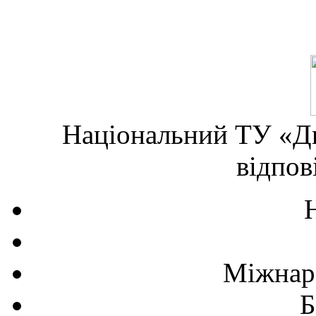
Національний ТУ «Дн
відпов
Міжнаро
Б