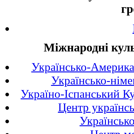
гр
Міжнародні куль
Українсько-Америка
Українсько-німе
Україно-Іспанський К
Центр українсь
Українськ